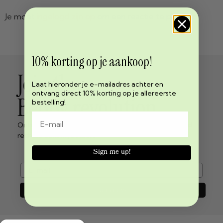
Je moet
ingelogd zijn op
om een reactie te plaatsen.
10% korting op je aankoop!
Join the
Laat hieronder je e-mailadres achter en
ontvang direct 10% korting op je allereerste
Beppy revolution
bestelling!
Ontvang het laatste nieuws over menstruatie vrijheid
rechtstreeks in je inbox!
Sign me up!
e-mail
Join now