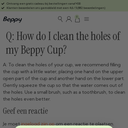
Ontvang een gratis cadeau bij bestellingen vanaf €30
Klanten beoordelen ons gemiddeld met een 4,6 / 5 (882 beoordelingen)
0
Q: How do I clean the holes of
my Beppy Cup?
A: To clean the holes of your cup, we recommend filling
the cup with a little water, placing one hand on the upper
open part of the cup and another hand on the lower part.
Gently squeeze the cup so that the water comes out of
the holes. Use a small brush, such as a toothbrush, to clean
the holes even better.
Geef een reactie
Je moet
ingelogd zijn op
om een reactie te plaatsen.