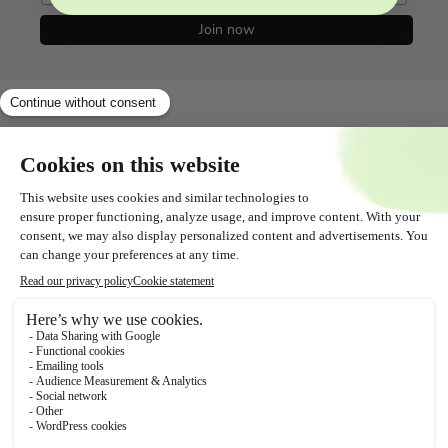
Join now
Shopservice
Alles over
Contact
Volg ons!