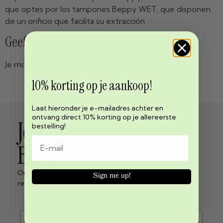
que optes por los tampones Beppy WET, que disponen
de un orificio que facilita su extracción.
Geef een reactie
Je moet
ingelogd zijn op
om een reactie te plaatsen.
10% korting op je aankoop!
Laat hieronder je e-mailadres achter en
ontvang direct 10% korting op je allereerste
Join the
bestelling!
Beppy revolution
Ontvang het laatste nieuws over menstruatie vrijheid
Sign me up!
rechtstreeks in je inbox!
e-mail