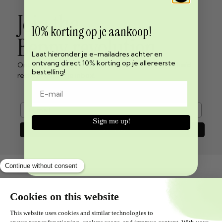
Join the
10% korting op je aankoop!
Beppy revolution
Laat hieronder je e-mailadres achter en
ontvang direct 10% korting op je allereerste
Ontvang het laatste nieuws over menstruatie vrijheid
bestelling!
rechtstreeks in je inbox!
e-mail
Sign me up!
Join now
Shopservice
Alles over