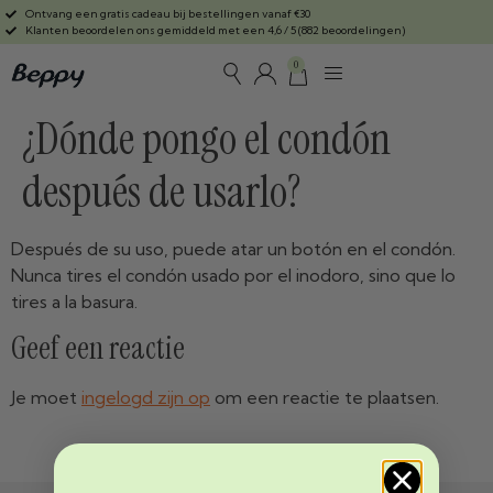
Ontvang een gratis cadeau bij bestellingen vanaf €30
Klanten beoordelen ons gemiddeld met een 4,6 / 5 (882 beoordelingen)
0
¿Dónde pongo el condón
después de usarlo?
Después de su uso, puede atar un botón en el condón.
Nunca tires el condón usado por el inodoro, sino que lo
tires a la basura.
Geef een reactie
Je moet
ingelogd zijn op
om een reactie te plaatsen.