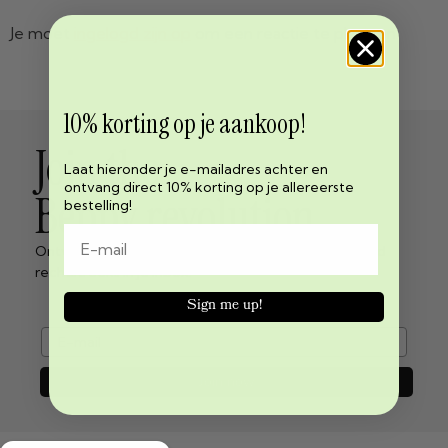
Je moet
ingelogd zijn op
om een reactie te plaatsen.
10% korting op je aankoop!
Join the
Laat hieronder je e-mailadres achter en
ontvang direct 10% korting op je allereerste
Beppy revolution
bestelling!
Ontvang het laatste nieuws over menstruatie vrijheid
rechtstreeks in je inbox!
Sign me up!
e-mail
Join now