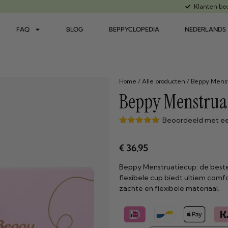
Klanten beo
FAQ
BLOG
BEPPYCLOPEDIA
NEDERLANDS
Home
/
Alle producten
/ Beppy Menst
Beppy Menstruat
Beoordeeld met ee
Gewaardeerd
38
4.84
op 5
€
36,95
gebaseerd
op
klant
waarderingen
Beppy Menstruatiecup: de best
flexibele cup biedt ultiem comfo
zachte en flexibele materiaal.