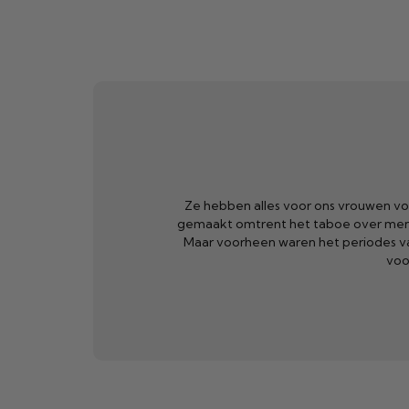
veranderd en dragelijker
Beppy is gewoon geweldig! Ik ben tus
t mij zelfs niets meer uit.
vervanging van de tampon