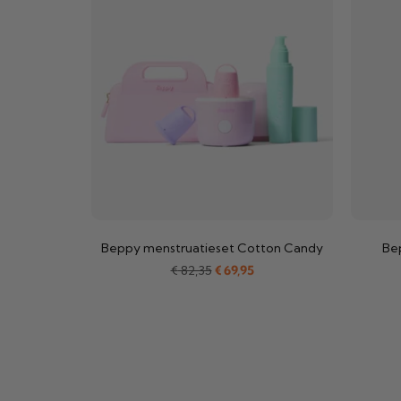
Beppy menstruatieset Cotton Candy
Be
€
82,35
€
69,95