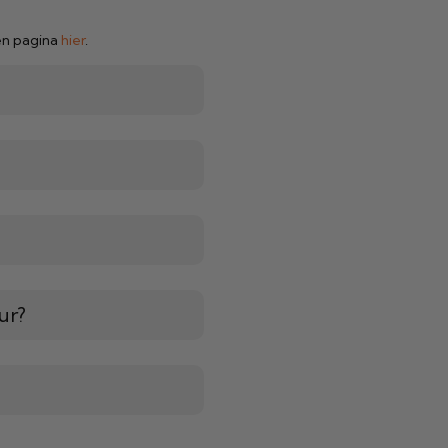
en pagina
hier
.
ur?