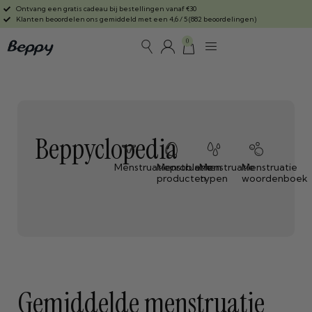
Ontvang een gratis cadeau bij bestellingen vanaf €30
Klanten beoordelen ons gemiddeld met een 4,6 / 5 (882 beoordelingen)
0
Beppyclopedia
Menstruatieproblemen
Menstruatie
Menstruatie
Menstruatie
producten
typen
woordenboek
Gemiddelde menstruatie