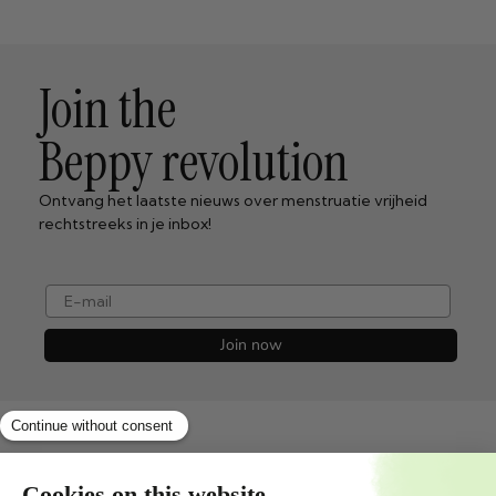
Join the
Beppy revolution
Ontvang het laatste nieuws over menstruatie vrijheid
rechtstreeks in je inbox!
e-mail
Join now