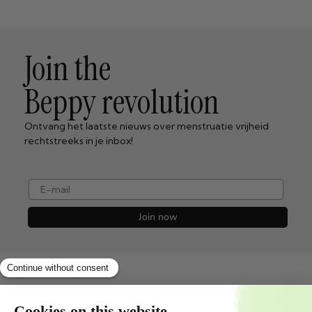
Join the
Beppy revolution
Ontvang het laatste nieuws over menstruatie vrijheid
rechtstreeks in je inbox!
e-mail
Join now