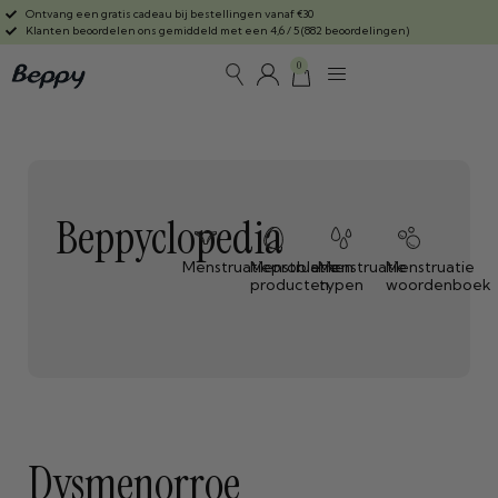
Ontvang een gratis cadeau bij bestellingen vanaf €30
Klanten beoordelen ons gemiddeld met een 4,6 / 5 (882 beoordelingen)
0
Beppyclopedia
Menstruatieproblemen
Menstruatie
Menstruatie
Menstruatie
producten
typen
woordenboek
Dysmenorroe