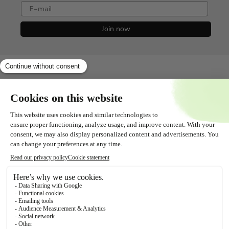
e-mail
Join now
Shopservice
Alles over
Contact
Volg ons!