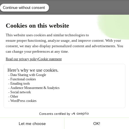
Shopservice
Alles over
Contact
Volg ons!
Toevoegen aan winkelwagen
© Beppy
Cookiebeleid
Privacyverklaring