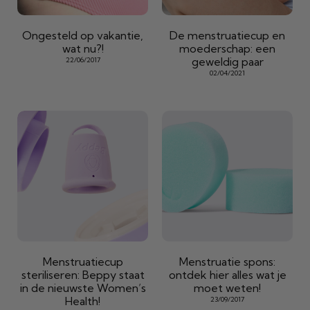
Ongesteld op vakantie,
De menstruatiecup en
wat nu?!
moederschap: een
geweldig paar
22/06/2017
02/04/2021
Menstruatiecup
Menstruatie spons:
steriliseren: Beppy staat
ontdek hier alles wat je
in de nieuwste Women’s
moet weten!
Health!
23/09/2017