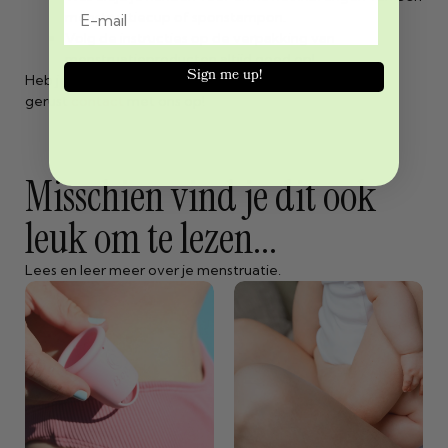
menstruatiecup of sponstampon.
Volg de instructies op de verpakking van
menstruatieproducten altijd goed op!
Sign me up!
Heb je vragen over onze producten? Neem dan
gerust
contact
met ons op!
Misschien vind je dit ook
leuk om te lezen...
Lees en leer meer over je menstruatie.