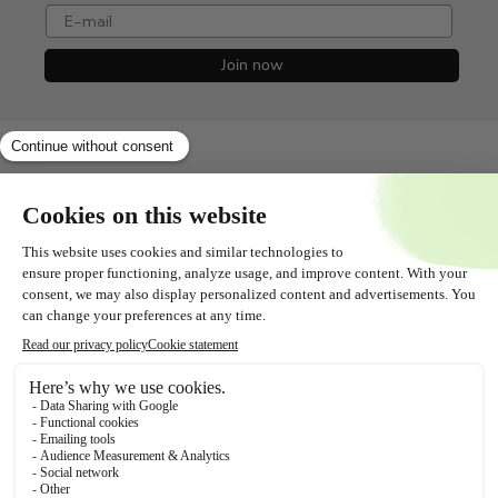
e-mail
Join now
Shopservice
Alles over
Contact
Volg ons!