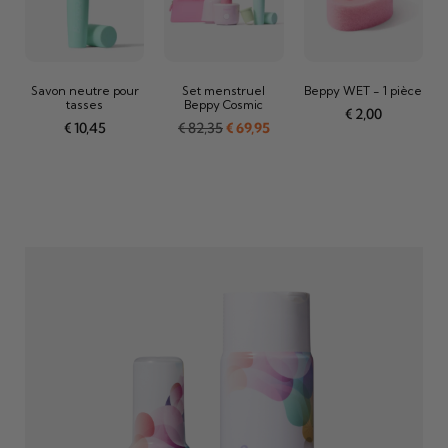
Savon neutre pour
Set menstruel
Beppy WET - 1 pièce
tasses
Beppy Cosmic
€
2,00
€
10,45
€
82,35
€
69,95