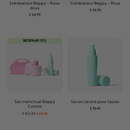
Stérilisateur Beppy - Rose
Stérilisateur Beppy - Rose
doux
€
34,95
€
34,95
BESPAAR 15%
Set menstruel Beppy
Savon neutre pour tasses
Cosmic
€
10,45
€
82,35
€
69,95