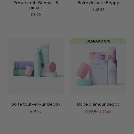
Préservatifs Beppy - 8
Boîte de base Beppy
pièces
€
48,95
€
8,00
BESPAAR 10%
Boîte tout-en-un Beppy
Boîte d’amour Beppy
€
74,95
€
22,95
€
20,66