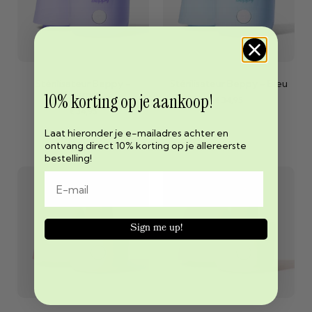
Stérilisateur Beppy -
Stérilisateur Beppy - Bleu
Pourpre
10% korting op je aankoop!
€
34,95
€
34,95
Laat hieronder je e-mailadres achter en
ontvang direct 10% korting op je allereerste
bestelling!
Sign me up!