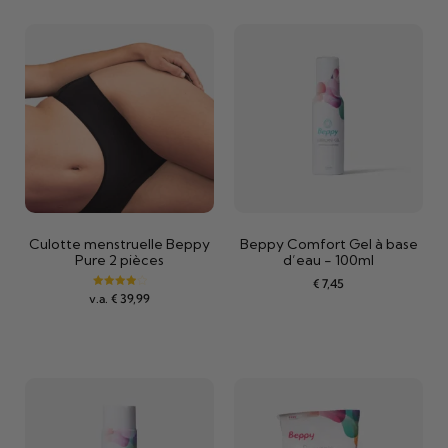
Culotte menstruelle Beppy
Beppy Comfort Gel à base
Pure 2 pièces
d’eau - 100ml
€
7,45
Noté
v.a.
€
39,99
4.00
sur 5