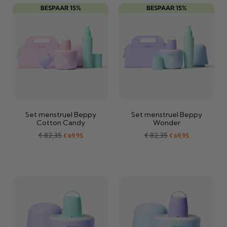
BESPAAR 15%
BESPAAR 15%
Set menstruel Beppy
Set menstruel Beppy
Cotton Candy
Wonder
€
82,35
€
82,35
€
69,95
€
69,95