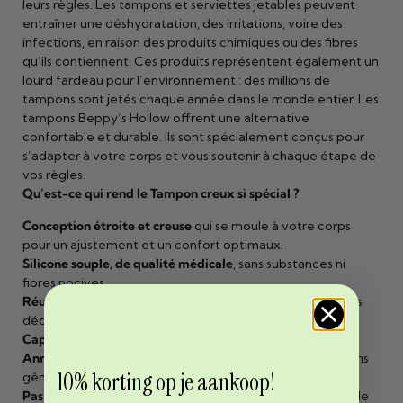
leurs règles. Les tampons et serviettes jetables peuvent
entraîner une déshydratation, des irritations, voire des
infections, en raison des produits chimiques ou des fibres
qu’ils contiennent. Ces produits représentent également un
lourd fardeau pour l’environnement : des millions de
tampons sont jetés chaque année dans le monde entier. Les
tampons Beppy’s Hollow offrent une alternative
confortable et durable. Ils sont spécialement conçus pour
s’adapter à votre corps et vous soutenir à chaque étape de
vos règles.
Qu’est-ce qui rend le Tampon creux si spécial ?
Conception étroite et creuse
qui se moule à votre corps
pour un ajustement et un confort optimaux.
Silicone souple, de qualité médicale
, sans substances ni
fibres nocives.
Réutilisable jusqu’à cinq ans
, ce qui permet de réduire les
déchets et les coûts.
Capacité de 15 ml
, pour une protection durable et fiable.
Anneau d’extraction pratique
pour un retrait facile et sans
10% korting op je aankoop!
gêne.
Pas de ficelle
, donc complètement invisible, même dans le