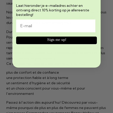
sauna ou en nageant !
Laat hieronder je e-mailadres achter en
ontvang direct 10% korting op je allereerste
Nos tampons creux sont petits, discrets et s’adaptent à tous
bestelling!
les styles de vie. Choisissez le confort, l’hygiène et la
durabilité dans une solution intelligente.
Durabilité et confort avec nos tampons creux
Pourquoi continuer à dépendre de tampons ou de
Sign me up!
serviettes jetables qui sont inconfortables, fuient
rapidement et créent des déchets chaque mois ? Avec les
tampons Beppy Hollow, vous choisissez une alternative plus
saine, plus fine et plus durable.
Ce tampon réutilisable vous donne tous les mois :
plus de confort et de confiance
une protection fiable et à long terme
un sentiment d’hygiène et de sécurité
et un choix conscient pour vous-même et pour
l’environnement
Passez à l’action dès aujourd’hui ! Découvrez par vous-
même pourquoi de plus en plus de femmes ne peuvent plus