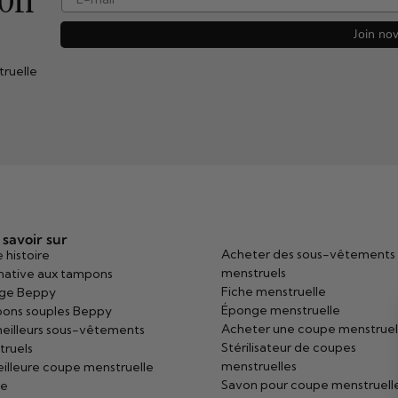
Join no
truelle
 savoir sur
Acheter des sous-vêtements
 histoire
menstruels
native aux tampons
Fiche menstruelle
ge Beppy
Éponge menstruelle
ons souples Beppy
Acheter une coupe menstruel
eilleurs sous-vêtements
Stérilisateur de coupes
truels
menstruelles
illeure coupe menstruelle
Savon pour coupe menstruell
ée