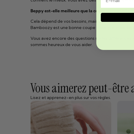
convient le mieux. Vous avez des doutes ? N’hésitez 
Beppy est-elle meilleure que la coupe menstruelle
Cela dépend de vos besoins, mais de nombreuses utilis
Bamboozy est une bonne coupe classique, mais Beppy
Vous avez encore des questions sur les différences
sommes heureux de vous aider.
Vous aimerez peut-être au
Lisez et apprenez-en plus sur vos règles.