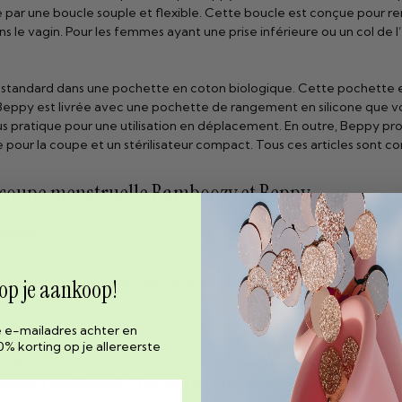
par une boucle souple et flexible. Cette boucle est conçue pour rendr
 le vagin. Pour les femmes ayant une prise inférieure ou un col de l
standard dans une pochette en coton biologique. Cette pochette es
 Beppy est livrée avec une pochette de rangement en silicone que v
 plus pratique pour une utilisation en déplacement. En outre, Beppy p
pour la coupe et un stérilisateur compact. Tous ces articles sont conç
 coupe menstruelle Bamboozy et Beppy
tantes ?
 grâce à son matériau souple et à sa boucle de retrait flexible. M
t plus intuitive que la coupe menstruelle Bamboozy.
 op je aankoop!
e e-mailadres achter en
lle convenant à la plupart des femmes. D’un diamètre de 4,5 cm et 
0% korting op je allereerste
t flexible et à sa forme innovante, vous bénéficierez d’un plus gran
ons traditionnels, il faut parfois un peu d’entraînement pour trouv