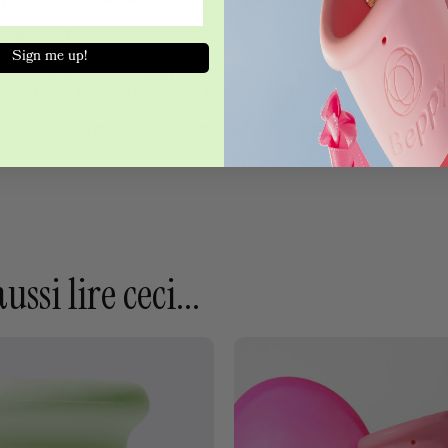
pas à nous contacter pour un conseil personnalisé.
 Bamboozy ?
Sign me up!
atrices préfèrent Beppy pour sa flexibilité, son confort, la possibili
 offre un peu plus de liberté et d’innovation.
 entre la coupe menstruelle Bamboozy et notre coupe menstruelle B
ssi lire ceci...