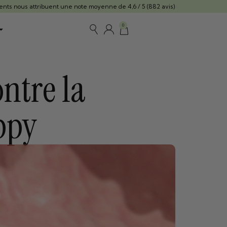
ients nous attribuent une note moyenne de 4,6 / 5 (882 avis)
0
ntre la
ppy