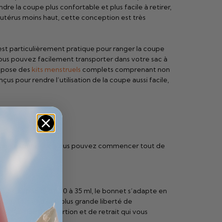
e la coupe plus confortable et plus facile à retirer,
’utérus moins haut, cette conception est très
t particulièrement pratique pour ranger la coupe
ous pouvez facilement transporter dans votre sac à
ropose des
kits menstruels
complets comprenant non
us pour rendre l’utilisation de la coupe aussi facile,
ême sans expérience, vous pouvez commencer tout de
d’une capacité de 30 à 35 ml, le bonnet s’adapte en
d confort et d’une plus grande liberté de
er le mode d’insertion et de retrait qui vous