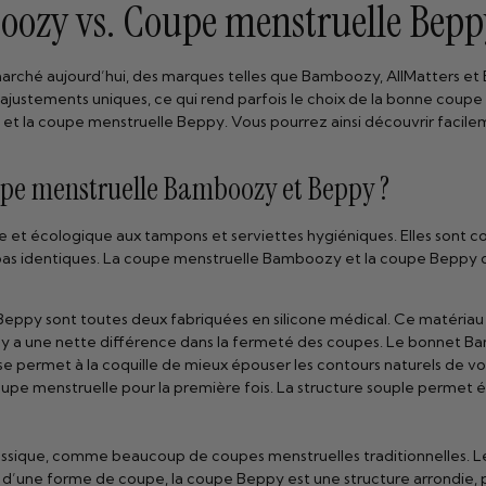
zy vs. Coupe menstruelle Beppy 
e marché aujourd’hui, des marques telles que Bamboozy, AllMatters 
 ajustements uniques, ce qui rend parfois le choix de la bonne coup
et la coupe menstruelle Beppy. Vous pourrez ainsi découvrir facile
coupe menstruelle Bamboozy et Beppy ?
e et écologique aux tampons et serviettes hygiéniques. Elles sont c
 pas identiques. La coupe menstruelle Bamboozy et la coupe Beppy di
ppy sont toutes deux fabriquées en silicone médical. Ce matériau 
l y a une nette différence dans la fermeté des coupes. Le bonnet B
 permet à la coquille de mieux épouser les contours naturels de votre 
 coupe menstruelle pour la première fois. La structure souple perme
sique, comme beaucoup de coupes menstruelles traditionnelles. Le f
ieu d’une forme de coupe, la coupe Beppy est une structure arrondie