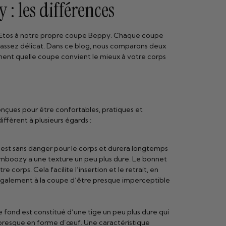
: les différences
et Etos à notre propre coupe Beppy. Chaque coupe
e assez délicat. Dans ce blog, nous comparons deux
ment quelle coupe convient le mieux à votre corps
onçues pour être confortables, pratiques et
ffèrent à plusieurs égards :
est sans danger pour le corps et durera longtemps
amboozy a une texture un peu plus dure. Le bonnet
corps. Cela facilite l’insertion et le retrait, en
t également à la coupe d’être presque imperceptible
ond est constitué d’une tige un peu plus dure qui
, presque en forme d’œuf. Une caractéristique