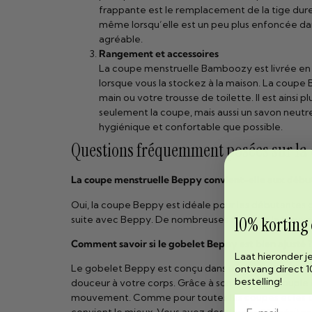
frappante est le remplacement de la tige dure 
même lorsqu’elle est un peu plus enfoncée dans
agréable.
Rangement et accessoires
La coupe menstruelle Bamboozy est livrée en 
lorsque vous la stockez à la maison. La coupe
main ou votre trousse de toilette. Il est ainsi
seulement la coupe, mais aussi un savon neutre 
hygiénique et confortable que possible.
Questions fréquemment posées sur la
La coupe menstruelle Beppy convient-elle aux débu
Oui, la coupe Beppy est idéale pour les débutantes
suite avec Beppy. De nombreuses femmes la trouven
10% korting
Comment savoir si le gobelet Beppy est bien ajusté ?
Laat hieronder j
Le gobelet Beppy est conçu dans une taille universe
ontvang direct 1
bestelling!
douceur à votre corps. Grâce à son matériau souple e
mouvement. Comme pour toutes les coupes et les tamp