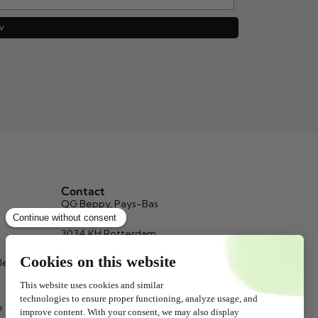
w
Contact
QG Beppy, Pays-Bas
Signaleur 1-3
3034 KH Rotterdam
info@beppy.com
le
+31 (0)10 467 65 73
(9.00 - 17.00)
Chambre de commerce : 24123466
e