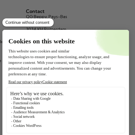
Contact
QG Beppy, Pays-Bas
Signaleur 1-3
3034 KH Rotterdam
info@beppy.com
le
+31 (0)10 467 65 73
(9.00 - 17.00)
Chambre de commerce : 24123466
e
Beppy, Belgique
9A Avenue Comtesse Elisabeth,
Boîte postale 77
2320 Hoogstraten
info@beppy.com
+32 (0)78 158 349
(9.00 - 17.00)
Suivez-nous !