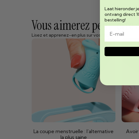
Laat hieronder j
ontvang direct 1
Vous aimerez peut-être au
bestelling!
Lisez et apprenez-en plus sur vos règles.
La coupe menstruelle : l’alternative
Avoir
la plus saine