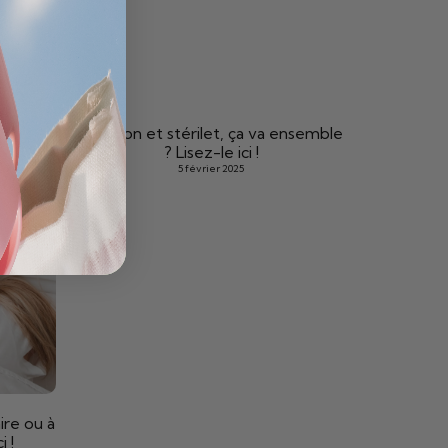
Tampon et stérilet, ça va ensemble
? Lisez-le ici !
5 février 2025
ire ou à
i !