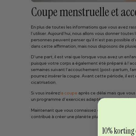
Coupe menstruelle et ac
En plus de toutes les informations que vous avez ra
l’utiliser. Aujourd’hui, nous allons vous donner tout
personnes peuvent penser qu’il n’est pas possible d’u
dans cette affirmation, mais nous disposons de plusi
D’une part, il est vrai que lorsque vous avez un enfa
puisque votre corps a également été préparé à l’acc
semaines suivant l’accouchement (post-partum, famil
pourrez insérer la coupe. Avant cette période, il est 
cicatrisation.
Si vous insérez
la coupe
après ce délai mais que vous 
un programme d’exercices adapté à votre état. L’exer
Maintenant que vous connaissez ces faits, vous pouv
contribué à créer une planète plus propre pour que vot
10% korting