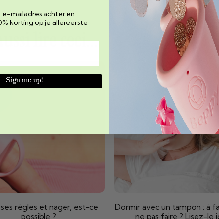
e e-mailadres achter en
0% korting op je allereerste
ssi lire ceci...
Sign me up!
 ses règles et nager, est-ce
Dormir avec un tampon : à fa
possible ?
ne pas faire ? Lisez-le ic