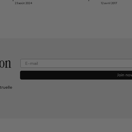
23 août 2024
12 avril 2017
ion
e-mail
Join no
truelle