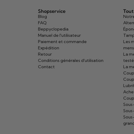
Shopservice
Tout
Blog
Notre
FAQ
Alter
Beppyclopedia
Épon
Manuel de l'utilisateur
Tamp
Paiement et commande
Les m
Expédition
mens
Retour
La me
Conditions générales d'utilisation
test
Contact
La me
Coup
Coupe
Lubri
Achet
Coupe
Sous
Sous
Sous
grand