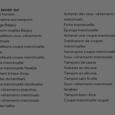
 savoir sur
Acheter des sous-vêtements
 histoire
menstruels
native aux tampons
Fiche menstruelle
ge Beppy
Éponge menstruelle
ons souples Beppy
Acheter une coupe menstruel
eilleurs sous-vêtements
Stérilisateur de coupes
truels
menstruelles
illeure coupe menstruelle
Savon pour coupe menstruell
ée
Sous-vêtements menstruels
illeure coupe menstruelle
Tampons de sauna
e menstruelle
Gobelet en silicone
 menstruelle flexible
Tampon en silicone
fiant à base d'eau
Tampon sans ficelle
er du lubrifiant
Sous-vêtements menstruels
 menstruelle réutilisable
lavables
-vêtements étanches
Tampon bien-être
-vêtements menstruels
Coupe menstruelle souple
-vêtements menstruels
es tailles