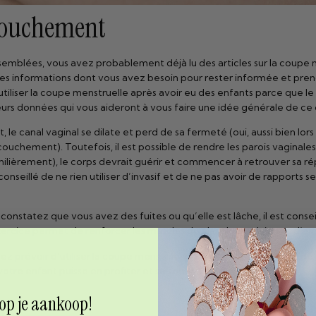
couchement
ssemblées, vous avez probablement déjà lu des articles sur la coup
es les informations dont vous avez besoin pour rester informée et pre
tiliser la coupe menstruelle après avoir eu des enfants parce que le 
eurs données qui vous aideront à vous faire une idée générale de ce 
nt, le canal vaginal se dilate et perd de sa fermeté (oui, aussi bien 
ouchement). Toutefois, il est possible de rendre les parois vaginale
ièrement), le corps devrait guérir et commencer à retrouver sa répa
conseillé de ne rien utiliser d’invasif et de ne pas avoir de rapports 
constatez que vous avez des fuites ou qu’elle est lâche, il est con
cice permet de renforcer les muscles du plancher pelvien et d’améli
ez prévoir d’utiliser la coupe menstruelle tout en vous occupant de
re enfant puisse en profiter et se sentir à l’aise.
 op je aankoop!