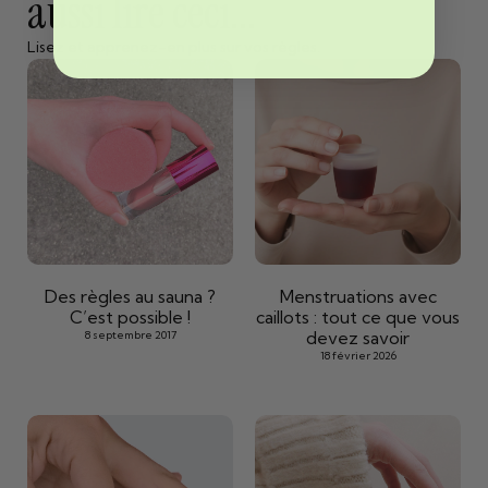
aussi lire ceci...
Lisez et apprenez-en plus sur vos règles.
Des règles au sauna ?
Menstruations avec
C’est possible !
caillots : tout ce que vous
devez savoir
8 septembre 2017
18 février 2026