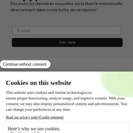
Recevez les dernières nouvelles sur la liberté menstruelle
directement dans votre boîte de réception !
e-mail
Join now
Shopservice
Tout savoir sur
Contact
Suivez-nous !